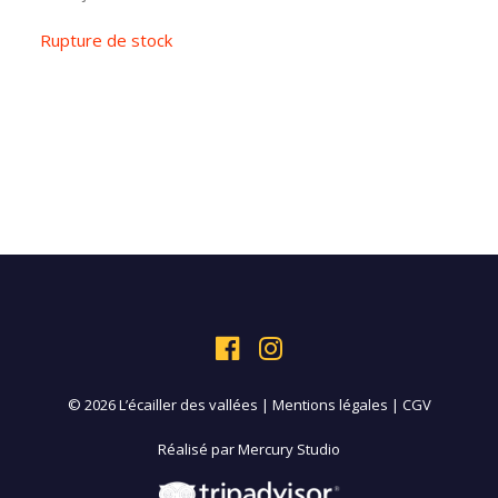
Rupture de stock
© 2026 L’écailler des vallées |
Mentions légales
|
CGV
Réalisé par
Mercury Studio