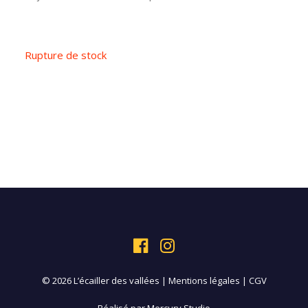
Rupture de stock
© 2026 L’écailler des vallées |
Mentions légales
|
CGV