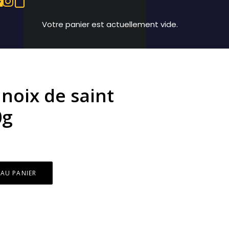
Votre panier est actuellement vide.
 noix de saint
0g
 AU PANIER