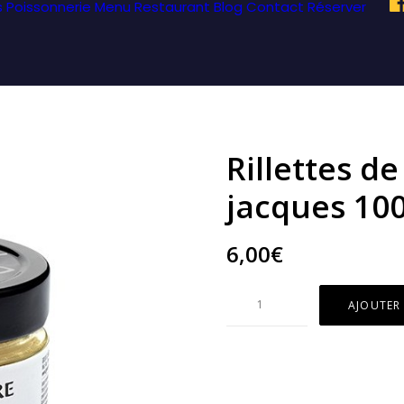
s Poissonnerie
Menu Restaurant
Blog
Contact
Réserver
Rillettes de
jacques 10
6,00
€
quantité
AJOUTER
de
Rillettes
de
noix