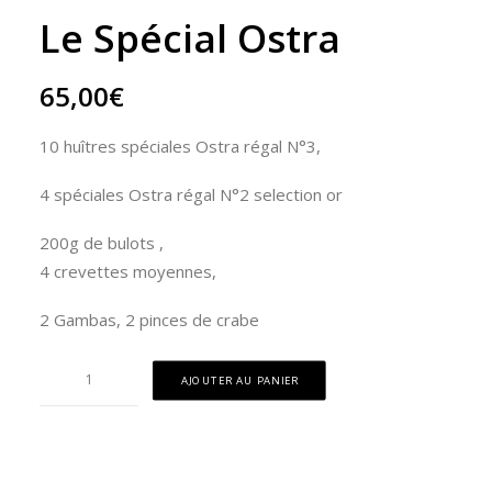
Le Spécial Ostra
65,00
€
10 huîtres spéciales Ostra régal N°3,
4 spéciales Ostra régal N°2 selection or
200g de bulots ,
4 crevettes moyennes,
2 Gambas, 2 pinces de crabe
quantité
AJOUTER AU PANIER
de
Le
Spécial
Ostra