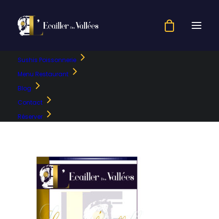
Sushis Poissonnerie
pub201718-1
Menu Restaurant
Blog
Accueil
Menu
pub201718-1
Contact
Réserver