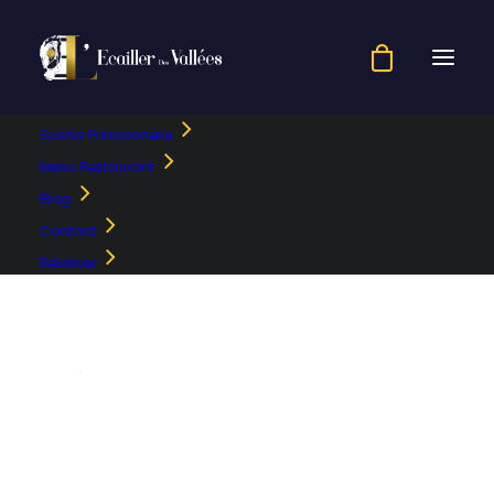
Sushis Poissonnerie
icon_stopwatch
Menu Restaurant
Blog
Accueil
Drive Piéton
icon_stopwatch
Contact
Réserver