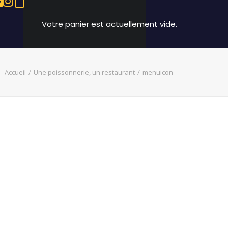
Votre panier est actuellement vide.
Accueil
Une poissonnerie, un restaurant
menuicon