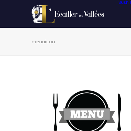
Sushi
menuicon