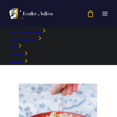
Sushis Poissonnerie
_MG_3188
Menu Restaurant
Blog
Accueil
Salade de Chou
_MG_3188
Contact
Réserver