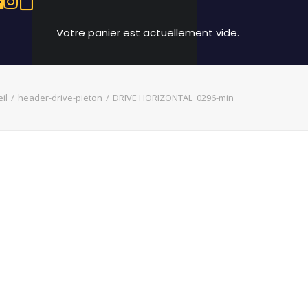
Votre panier est actuellement vide.
il
header-drive-pieton
DRIVE HORIZONTAL_0296-min