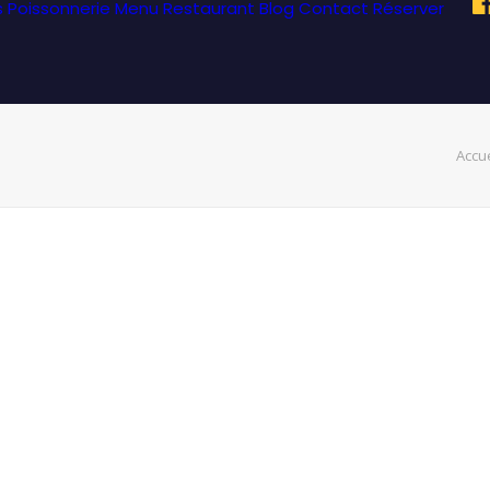
s Poissonnerie
Menu Restaurant
Blog
Contact
Réserver
Accue