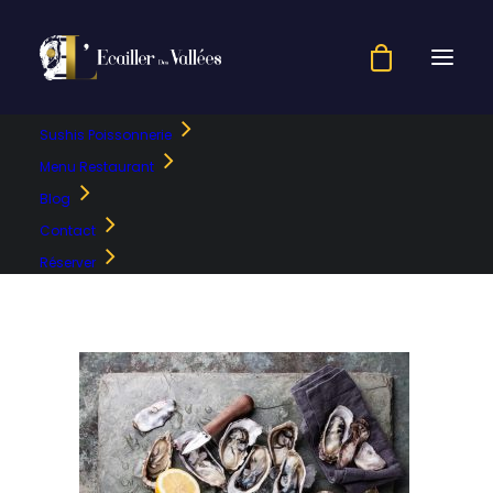
Sushis Poissonnerie
huitres
Menu Restaurant
Blog
Accueil
header-boutique
huitres
Contact
Réserver