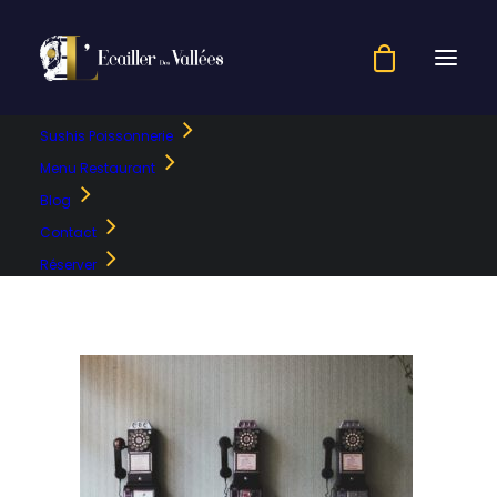
Sushis Poissonnerie
pavan-trikutam-1660
Menu Restaurant
Blog
Accueil
header-contact
pavan-trikutam-1660
Contact
Réserver